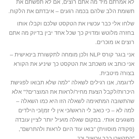
לא אמרתם מיד מה אתם רוצים, אם לא תפשתם את
תשומת הלב שלהם בכמה רגעים – איבדתם את הלקוח.
שלחו אלי כבר עכשיו את הטקסט שלכם וקבלו אותו
בחזרה מלוטש ומדויק כך שכל אחד יבין בדיוק מה אתם
רוצים או מוכרים.
אני בוגר קורס NLP ולכן מומחה לתקשורת בינאישית –
אני כותב או משכתב את הטקסט כך שיניע את הקורא
בצורה מיטבית.
לדוגמה, אנו רגילים לשאלה "למה שלא תבואו לפגישת
היכרות/לקבל הצעת מחיר/לראות את המוצרים?" אלא
שהתשובה המתאימה לשאלה הזו היא כמו השאלה –
למה לא – כי כואב לי הראש/כי אין לי זמן/כי הילדים
משגעים אותי. במקום שאלה מועיל יותר לציין עובדה
(פקודה מוסווית) "בואו עוד היום לראות ולהתרשם",
"התקשרו כבר עכשיו" וכו'